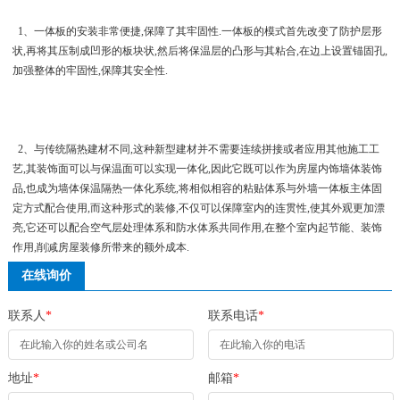
1、一体板的安装非常便捷,保障了其牢固性.一体板的模式首先改变了防护层形
状,再将其压制成凹形的板块状,然后将保温层的凸形与其粘合,在边上设置锚固孔,
加强整体的牢固性,保障其安全性.
2、与传统隔热建材不同,这种新型建材并不需要连续拼接或者应用其他施工工
艺,其装饰面可以与保温面可以实现一体化,因此它既可以作为房屋内饰墙体装饰
品,也成为墙体保温隔热一体化系统,将相似相容的粘贴体系与外墙一体板主体固
定方式配合使用,而这种形式的装修,不仅可以保障室内的连贯性,使其外观更加漂
亮,它还可以配合空气层处理体系和防水体系共同作用,在整个室内起节能、装饰
作用,削减房屋装修所带来的额外成本.
在线询价
联系人
*
联系电话
*
地址
*
邮箱
*