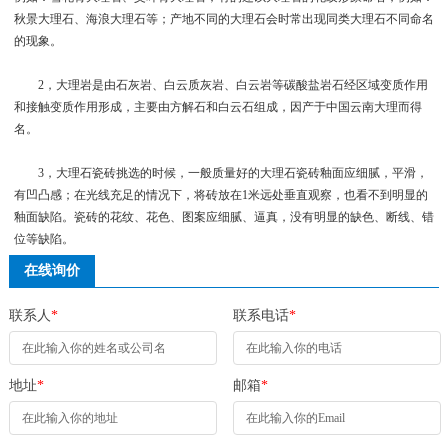
秋景大理石、海浪大理石等；产地不同的大理石会时常出现同类大理石不同命名
的现象。
2，大理岩是由石灰岩、白云质灰岩、白云岩等碳酸盐岩石经区域变质作用
和接触变质作用形成，主要由方解石和白云石组成，因产于中国云南大理而得
名。
3，大理石瓷砖挑选的时候，一般质量好的大理石瓷砖釉面应细腻，平滑，
有凹凸感；在光线充足的情况下，将砖放在1米远处垂直观察，也看不到明显的
釉面缺陷。瓷砖的花纹、花色、图案应细腻、逼真，没有明显的缺色、断线、错
位等缺陷。
在线询价
联系人
*
联系电话
*
地址
*
邮箱
*